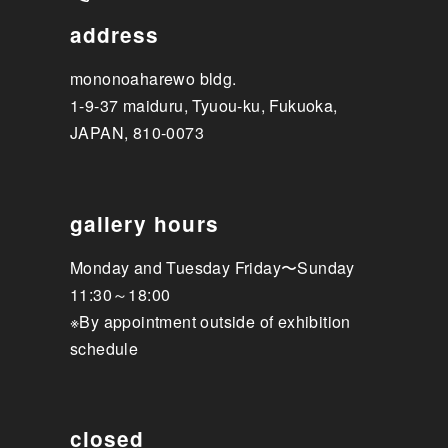
address
mononoaharewo bldg.
1-9-37 maiduru, Tyuou-ku, Fukuoka,
JAPAN, 810-0073
gallery hours
Monday and Tuesday Friday〜Sunday
11:30～18:00
※By appointment outside of exhibition
schedule
closed