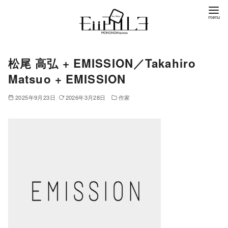
コ
ン
テ
ン
松尾 高弘 + EMISSION／Takahiro
ツ
へ
Matsuo + EMISSION
移
2025年9月23日
2026年3月28日
作家
動