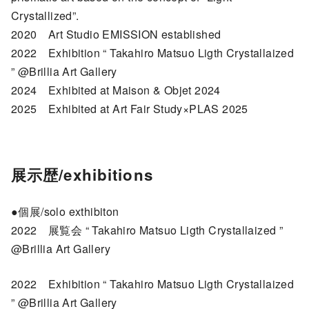
Crystallized”.
2020 Art Studio EMISSION established
2022 Exhibition “ Takahiro Matsuo Ligth Crystallaized
” @Brillia Art Gallery
2024 Exhibited at Maison & Objet 2024
2025 Exhibited at Art Fair Study×PLAS 2025
展示歴/
exhibitions
●個展/solo exthibiton
2022 展覧会 “ Takahiro Matsuo Ligth Crystallaized ”
@Brillia Art Gallery
2022 Exhibition “ Takahiro Matsuo Ligth Crystallaized
” @Brillia Art Gallery