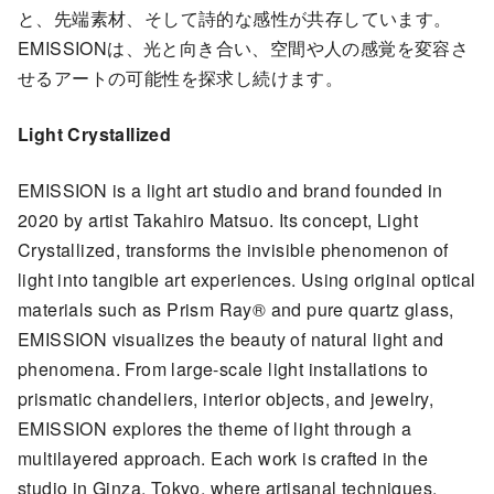
と、先端素材、そして詩的な感性が共存しています。
EMISSIONは、光と向き合い、空間や人の感覚を変容さ
せるアートの可能性を探求し続けます。
Light Crystallized
EMISSION is a light art studio and brand founded in
2020 by artist Takahiro Matsuo. Its concept, Light
Crystallized, transforms the invisible phenomenon of
light into tangible art experiences. Using original optical
materials such as Prism Ray® and pure quartz glass,
EMISSION visualizes the beauty of natural light and
phenomena. From large-scale light installations to
prismatic chandeliers, interior objects, and jewelry,
EMISSION explores the theme of light through a
multilayered approach. Each work is crafted in the
studio in Ginza, Tokyo, where artisanal techniques,