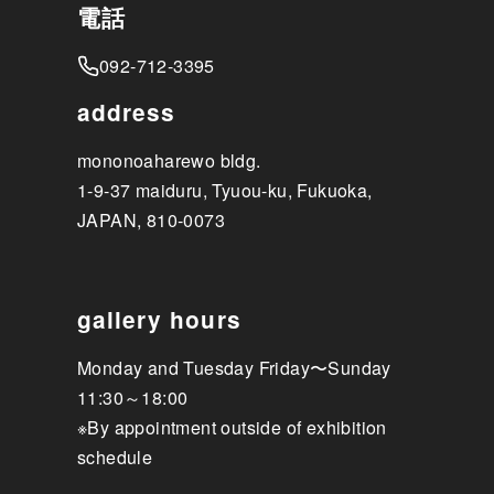
電話
092-712-3395
address
mononoaharewo bldg.
1-9-37 maiduru, Tyuou-ku, Fukuoka,
JAPAN, 810-0073
gallery hours
Monday and Tuesday Friday〜Sunday
11:30～18:00
※By appointment outside of exhibition
schedule