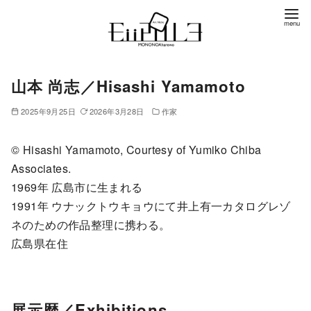
コ
ン
テ
ン
山本 尚志／Hisashi Yamamoto
ツ
へ
2025年9月25日
2026年3月28日
作家
移
動
© Hisashi Yamamoto, Courtesy of Yumiko Chiba
Associates.
1969年 広島市に生まれる
1991年 ウナックトウキョウにて井上有一カタログレゾ
ネのための作品整理に携わる。
広島県在住
展示歴／
Exhibitions