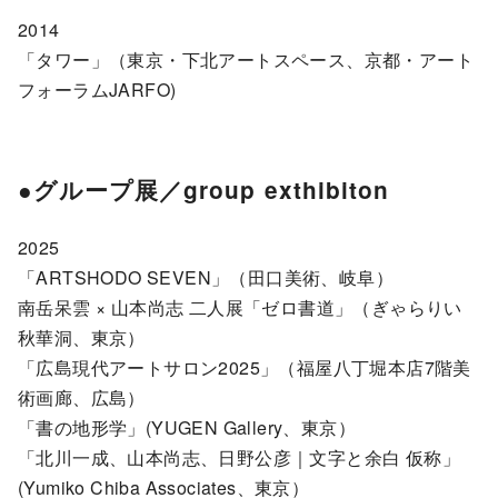
2014
「タワー」（東京・下北アートスペース、京都・アート
フォーラムJARFO)
●グループ展／group exthibiton
2025
「ARTSHODO SEVEN」（田口美術、岐阜）
南岳呆雲 × 山本尚志 二人展「ゼロ書道」（ぎゃらりい
秋華洞、東京）
「広島現代アートサロン2025」（福屋八丁堀本店7階美
術画廊、広島）
「書の地形学」(YUGEN Gallery、東京）
「北川一成、山本尚志、日野公彦｜文字と余白 仮称」
(Yumiko Chiba Associates、東京）