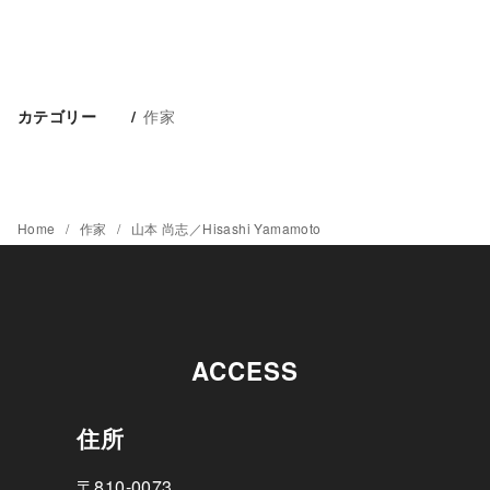
作家
カテゴリー
Home
作家
山本 尚志／Hisashi Yamamoto
ACCESS
住所
〒810-0073