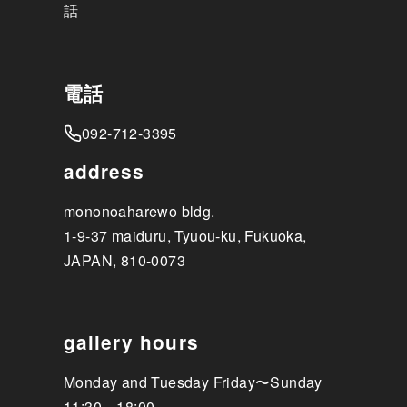
話
電話
092-712-3395
address
mononoaharewo bldg.
1-9-37 maiduru, Tyuou-ku, Fukuoka,
JAPAN, 810-0073
gallery hours
Monday and Tuesday Friday〜Sunday
11:30～18:00