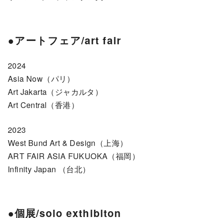
●アートフェア/art fair
2024
Asia Now（パリ）
Art Jakarta（ジャカルタ）
Art Central（香港）
2023
West Bund Art & Design（上海）
ART FAIR ASIA FUKUOKA（福岡）
Infinity Japan （台北）
●個展/solo exthibiton