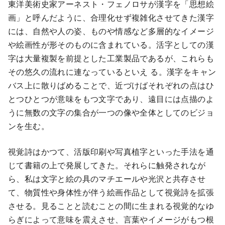
東洋美術史家アーネスト・フェノロサが漢字を「思想絵
画」と呼んだように、合理化せず複雑化させてきた漢字
には、自然や人の姿、ものや情感など多層的なイメージ
や絵画性が形そのものに含まれている。活字としての漢
字は大量複製を前提とした工業製品であるが、これらも
その悠久の流れに連なっているといえ る。漢字をキャン
バス上に散りばめることで、近づけばそれぞれの点はひ
とつひとつが意味をもつ文字であり、遠目には点描のよ
うに無数の文字の集合が一つの像や全体としてのビジョ
ンを生む。
視覚詩はかつて、活版印刷や写真植字といった手法を通
じて書籍の上で発展してきた。それらに触発されなが
ら、私は文字と絵の具のマチエールや光沢と共存させ
て、物質性や身体性が伴う絵画作品として視覚詩を拡張
させる。見ることと読むことの間に生まれる視覚的なゆ
らぎによって意味を震えさせ、言葉やイメージがもつ根