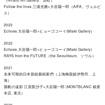
（Hirano Art Gallery、浜松）
Follow the lines 三浦光雅×大谷陽一郎（AIFA、ヴェルビ
エ）
2023
Echoes 大谷陽一郎×ヒョーゴコーイ(Miaki Gallery)
2022
Echoes 大谷陽一郎×ヒョーゴコーイ(Miaki Gallery)
RAYS from the FUTURE（the Seouliteum、ソウル）
2021
未来可期的日本新鋭藝術家們（上海梅龍鎮伊勢丹、上
海）
孤帆の遠影 江原梨沙子×大谷陽一郎 (MONTBLANC 銀座
本店, 東京）
2020